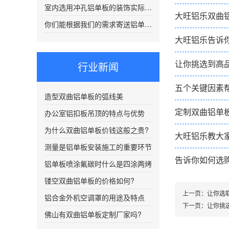
室内选用冲孔铝单板的装饰实际效果会好?
大旺铝乐双曲
你们能根据我们的需求寄送铝单板样品吗？
大旺铝乐告诉
让你挑选到高
行业新闻
五个关键因素
造型双曲铝单板的弧线美
定制双曲铝单
办公室铝扣板吊顶的特点与优势
为什么双曲铝单板价钱这般之贵?
大旺铝乐教大
测量是铝单板安装施工的重要环节
告诉你如何选
铝单板喷涂氟碳时什么是四涂两烤
镂空双曲铝单板的价格如何?
上一页：
让你选
铝合金外机空调罩的用途及特点
下一页：
让你挑
佛山有双曲铝单板定制厂家吗?