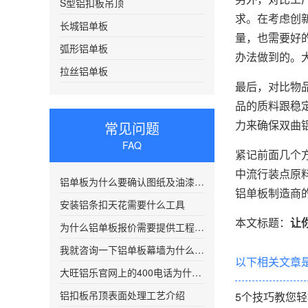
S型铝扣板吊顶
求。在考虑创
长城铝单板
量，也需要好
弧形铝单板
办法做到的。
拉丝铝单板
最后，对比物
品的质料跟稳
力来确保双曲
常见问题
FAQ
紧记前面几个
中流行装点原
铝单板为什么要确认图纸及油漆颜色编号？
铝单板制造商
安装铝条扣天花需要什么工具
本文标题：
让
为什么铝单板报价需要提供工程图纸？
我就咨询一下铝单板幕墙为什么要电话
以下相关文章
大旺铝乐官网上的400电话为什么老是打不通
铝扣板吊顶表面处理工艺介绍
5个技巧教您