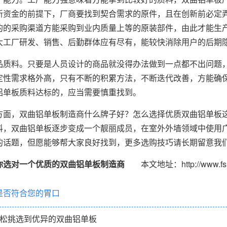
新资金的前提下，厂商要找到契合需求的原件，且在创新前必定
的的采购渠道方能采购到业内质量上等的原装部件，由此才能生
大工厂研发、销售、后勤群体应有尽有，能较快消除用户的后期
品质料。只要是人员设计的商品就没得办法做到一点都不出问题
定性需求格外高，只有不断的积累方法，不断迭代改善，方能确
铝单板质料达标的，应当需要慎重找到。
方面，双曲铝单板制造商什么牌子好？怎么选择优质双曲铝单板
料，双曲铝单板逐步变成一个靓丽成员，在室外外墙领域中使用
的话题，但愿能够帮大家良好找到，更多选购技巧请长期留意我
你选对一个优质的双曲铝单板制造商
本文地址：http://www.fslv66.
是否符合您的胃口
轻松挑选到优异的双曲铝单板