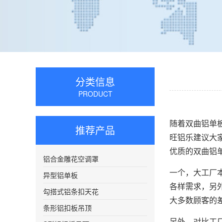
分类信息
PRODUCT
随着双曲铝单
推荐产品
旺铝乐建议大
优质的双曲铝
铝合金雕花空调罩
一个，大工厂
异型铝单板
各样需求，另
勾搭式铝条扣天花
大多数顾客的
条形铝扣板吊顶
另外，对比工