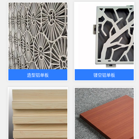
造型铝单板
镂空铝单板