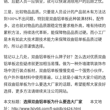
销、后勤人员一应俱全，就可以快速消除用户的后顾之忧。
三是，比较物品品质。只要是人员设计的产品就木有方法达
到100%不出问题，特别是双曲铝单板此种装潢材料，配件
多，这也就对物品的品质跟稳定性要求格外高，唯有持续的
累积方法，持续迭代革新，能保障物品品质过硬。而小工厂
是木有如此大技术跟技术能力来保障双曲铝单板品质过硬
的，所以必须谨慎选择。
铭记以上几处，双曲铝单板什么牌子好？怎么选对优质双曲
铝单板这些疑虑就更加相当易懂。做为一种外墙建筑装饰市
场中流行装点板材，双曲铝单板慢慢变成一个强势小伙伴，
在户外外墙材料中使用普遍，以上就是小编为大家介绍的选
择双曲铝单板为什么要选大厂家的话题，希望能帮大家良好
选择，更多方法请继续关注公司网站。
本文标题：
选择双曲铝单板为什么要选大厂家
本文地
址：http://www.fslv66.com/fl-sqldb/4424.html