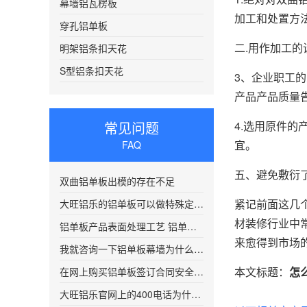
幕墙铝瓦楞板
加工和处置方
穿孔铝单板
二.用作加工
明架铝条扣天花
S型铝条扣天花
3、企业职工
产品产品质量
常见问题
4.选用原件
宜。
FAQ
五、避免敷衍
双曲铝单板出模的存在不足
紧记前面这几
大旺铝乐的铝单板可以做特殊定制吗?
材装修行业中
铝单板产品表面处理工艺 铝单板在喷涂前需要进行清洗处理
来愈得到市场
我就咨询一下铝单板幕墙为什么要电话
本文标题：
怎
在网上购买铝单板签订合同安全吗？
大旺铝乐官网上的400电话为什么老是打不通