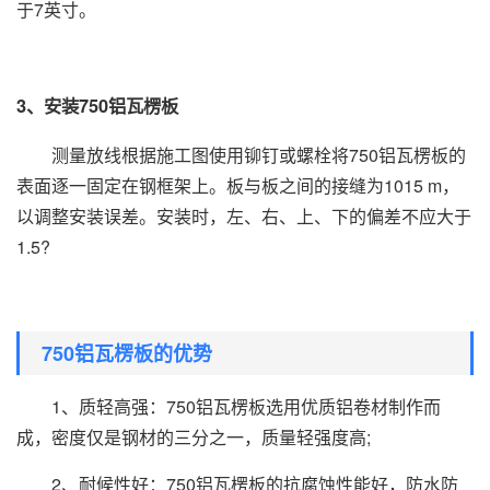
于7英寸。
3、安装750铝瓦楞板
测量放线根据施工图使用铆钉或螺栓将750铝瓦楞板的
表面逐一固定在钢框架上。板与板之间的接缝为1015 m，
以调整安装误差。安装时，左、右、上、下的偏差不应大于
1.5?
750铝瓦楞板的优势
1、质轻高强：750铝瓦楞板选用优质铝卷材制作而
成，密度仅是钢材的三分之一，质量轻强度高;
2、耐候性好：750铝瓦楞板的抗腐蚀性能好，防水防