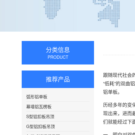
分类信息
PRODUCT
跟随现代社会
推荐产品
“低耗”的双
铝单板。
弧形铝单板
历经多年的变
幕墙铝瓦楞板
现出来，进而
S型铝扣板吊顶
们就能经过下
G型铝扣板吊顶
一、明白对双