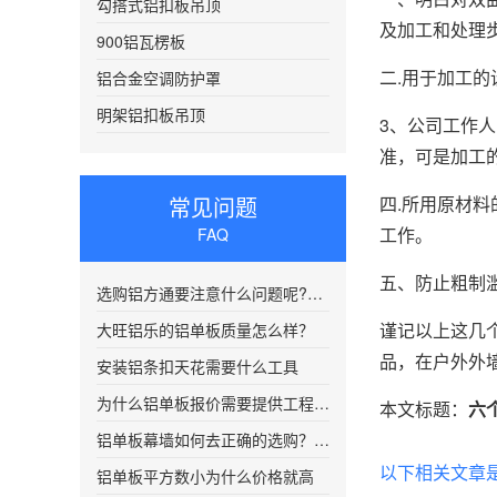
勾搭式铝扣板吊顶
及加工和处理
900铝瓦楞板
二.用于加工
铝合金空调防护罩
明架铝扣板吊顶
3、公司工作
准，可是加工
常见问题
四.所用原材
工作。
FAQ
五、防止粗制
选购铝方通要注意什么问题呢?铝方通吊顶安装需注意的几个方面
谨记以上这几
大旺铝乐的铝单板质量怎么样？
品，在户外外
安装铝条扣天花需要什么工具
为什么铝单板报价需要提供工程图纸？
本文标题：
六
铝单板幕墙如何去正确的选购？铝单板幕墙安装需要注意的事项
以下相关文章
铝单板平方数小为什么价格就高