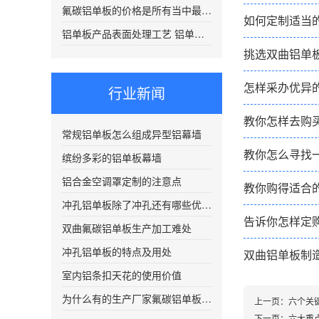
氟碳铝单板的价格是所有当中最贵的吗
如何定制适当
铝单板产品表面处理工艺 铝单板在喷涂前需要进行清洗处理
挑选双曲铝单
怎样采办优异
行业新闻
教你怎样去购
常规铝单板怎么组成异型铝幕墙
教你怎么寻找
缤纷多彩的铝单板幕墙
铝合金空调罩定制的注意点
教你购得适合
冲孔铝单板除了冲孔还有哪些优点？
告诉你怎样定
双曲氟碳铝单板生产加工难处
冲孔铝单板的特点及用处
双曲铝单板制
室内铝条扣天花的使用价值
为什么有的生产厂家氟碳铝单板价格很低
上一页：
六个关
下一页：
六大重