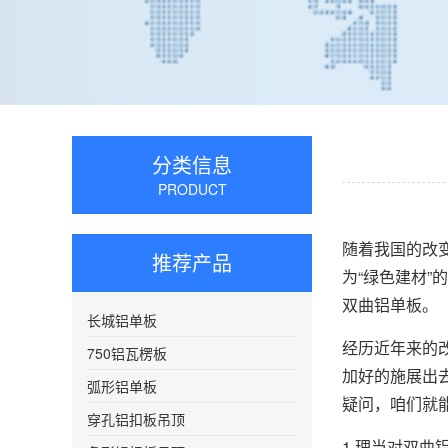
分类信息
PRODUCT
随着我国的改
推荐产品
为“绿色建材
双曲铝单板。
长城铝单板
经历近年来的
750铝瓦楞板
加好的施展出
弧形铝单板
疑问，咱们就
穿孔铝扣板吊顶
1.理当对双