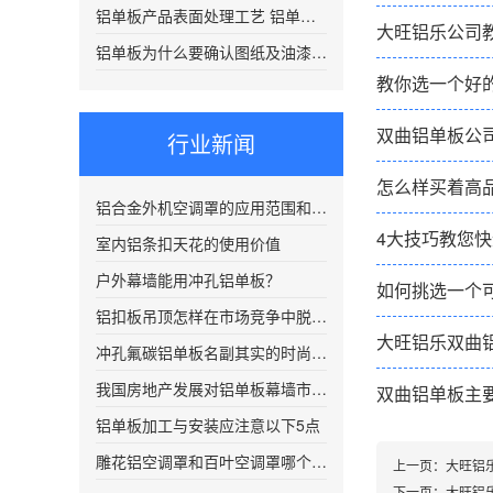
铝单板产品表面处理工艺 铝单板在喷涂前需要进行清洗处理
大旺铝乐公司
铝单板为什么要确认图纸及油漆颜色编号？
教你选一个好
双曲铝单板公
行业新闻
怎么样买着高
铝合金外机空调罩的应用范围和优势有哪些?
4大技巧教您
室内铝条扣天花的使用价值
户外幕墙能用冲孔铝单板？
如何挑选一个
铝扣板吊顶怎样在市场竞争中脱颖而出
大旺铝乐双曲
冲孔氟碳铝单板名副其实的时尚潮流建筑装饰材料
我国房地产发展对铝单板幕墙市场有影响？
双曲铝单板主
铝单板加工与安装应注意以下5点
雕花铝空调罩和百叶空调罩哪个比较好？
上一页：
大旺铝
下一页：
大旺铝