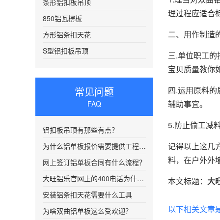
条形铝扣板吊顶
理过程应适合
850铝瓦楞板
二、用作制造
方形铝条扣天花
S型铝扣板吊顶
三.单位职工
宝贝质量教你
常见问题
四.运用原料
辅助事宜。
FAQ
5.防止偷工
铝扣板吊顶有那些有点？
记得以上这几
为什么铝单板报价需要提供工程图纸？
料，在户外外
网上签订铝单板合同有什么流程？
大旺铝乐官网上的400电话为什么老是打不通
本文标题：
大
安装铝条扣天花需要什么工具
以下相关文章
为啥双曲铝单板这么受欢迎？