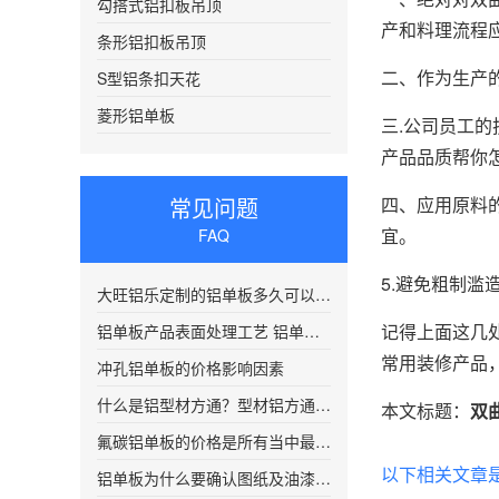
勾搭式铝扣板吊顶
产和料理流程
条形铝扣板吊顶
二、作为生产
S型铝条扣天花
菱形铝单板
三.公司员工
产品品质帮你
常见问题
四、应用原料
宜。
FAQ
5.避免粗制
大旺铝乐定制的铝单板多久可以发货？
记得上面这几
铝单板产品表面处理工艺 铝单板在喷涂前需要进行清洗处理
常用装修产品
冲孔铝单板的价格影响因素
什么是铝型材方通？型材铝方通都有哪些优秀的特点？
本文标题：
双
氟碳铝单板的价格是所有当中最贵的吗
以下相关文章
铝单板为什么要确认图纸及油漆颜色编号？