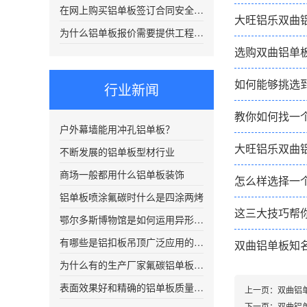
在网上购买铝单板签订合同安全吗？
大旺铝乐双曲
为什么铝单板报价需要提供工程图纸？
选购双曲铝单
如何能够挑选
行业新闻
教你如何找一
户外幕墙能用冲孔铝单板？
大旺铝乐双曲
不断发展的铝单板型材行业
商场一般都用什么铝单板装饰
怎么样选择一
铝单板喷涂氟碳时什么是四涂两烤
这三大技巧帮
鄂尔多斯博物馆是如何运用异形双曲铝单板的
有哪些是铝扣板吊顶广泛应用的场合?
双曲铝单板知
为什么有的生产厂家氟碳铝单板价格很低
表面效果好和精确的铝单板质量更好？
上一页：
双曲铝
下一页：
双曲铝