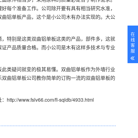
理好每个准备工作。公司除开要有具有相当研究水准，
双曲铝单板产品，这个是小公司木有办法实现的。大公
在
题，特别是这类双曲铝单板这类的产品，部件多，这就
线
客
保证产品质量合格。而小公司是木有这样多技术与专业
服
板此类疑问就变的极其易懂。双曲铝单板作为外墙行业
乐双曲铝单板公司教你简单的订购一流的双曲铝单板的
//www.fslv66.com/fl-sqldb/4933.html