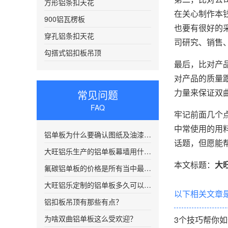
方形铝条扣天花
在关心制作本
900铝瓦楞板
也要有很好的
穿孔铝条扣天花
司研究、销售
勾搭式铝扣板吊顶
最后，比对产
对产品的质量
力量来保证双
常见问题
FAQ
牢记前面几个
中常使用的用
铝单板为什么要确认图纸及油漆颜色编号？
话题，但愿能
大旺铝乐生产的铝单板幕墙用什么样的铝板
本文标题：
大
氟碳铝单板的价格是所有当中最贵的吗
大旺铝乐定制的铝单板多久可以发货？
以下相关文章
铝扣板吊顶有那些有点？
为啥双曲铝单板这么受欢迎？
3个技巧帮你