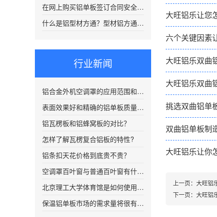
在网上购买铝单板签订合同安全吗？
大旺铝乐让您
什么是铝型材方通？型材铝方通都有哪些优秀的特点？
六个关键因素
大旺铝乐双曲
行业新闻
大旺铝乐双曲
铝合金外机空调罩的应用范围和优势有哪些?
挑选双曲铝单
表面效果好和精确的铝单板质量更好？
铝瓦楞板和铝蜂窝板的对比？
双曲铝单板制
怎样了解瓦楞复合铝板的特性?
大旺铝乐让你
铝条扣天花价格到底贵不贵？
空调罩百叶窗与普通百叶窗有什么区别？
上一页：
大旺铝
北京理工大学体育馆是如何使用双曲铝单板的
下一页：
大旺铝
保温铝单板市场的需求量将很有可能不断扩大