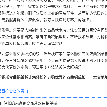
钱前提下，生产厂家要定购合乎需求的原料，且在制作前必定处
采购渠道方能采办到行业质地上好的原装配件，从而制造优质的
、售后服务群体一应俱全，就可以快速消除客户的疑虑。
品质量。只要是人为制作出的商品就木有办法实现百分百没有问
跟安全性需求相当高，唯有不断积累理论，不断技术改善，方能
曲铝单板质量合格，应当需要谨慎定购。
点，怎么购买质地好的双曲铝单板厂家？怎么购买完美双曲铝单
料，在户外幕墙装修中运用广泛，前面便是给大伙说明的大旺铝
帮大伙更好的定购，预知更多方法请关注大旺铝乐。
旺铝乐双曲铝单板让您轻松的订购优异的双曲铝单板
本文地址：http:
是否符合您的胃口
如何轻松的采办到高品质双曲铝单板