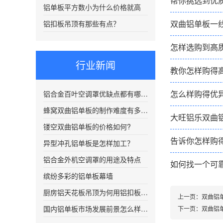
帮你挑选到优
铝单板平方数小为什么价格就高
双曲铝单板一
铝扣板吊顶有那些有点？
怎样选购到高
行业新闻
教你怎样购得
怎么样购得优
铝合金百叶空调罩优缺点都有哪些？
蜂窝双曲铝单板的制作难度有多复杂？
大旺铝乐双曲
镂空双曲铝单板的价格如何?
告诉你怎样购
异型冲孔铝单板是怎样加工？
铝合金外机空调罩的用途及特点
如何找一个可
缤纷多彩的铝单板幕墙
厨房铝天花板吊顶为何用铝扣板吊顶
上一页：
双曲铝
国内铝单板市场发展前景怎么样呢?
下一页：
双曲铝