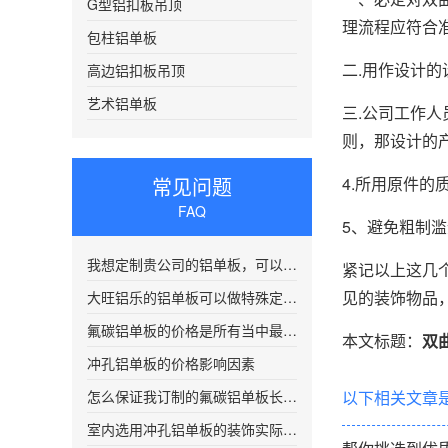
G型铝扣板吊顶
理流程应符合
包柱铝单板
二.用作设计
高边铝扣板吊顶
艺术铝单板
三.公司工作
则，那设计的
常见问题
4.所用原件
FAQ
5、避免粗制
我想定制贵公司的铝单板，可以给我送货吗？
紧记以上这几
见的装饰物品
大旺铝乐的铝单板可以做特殊定制吗?
氟碳铝单板的价格是所有当中最贵的吗
本文标题：
双
冲孔铝单板的价格影响因素
怎么保证我订制的氟碳铝单板长途运输不出现质量问题
以下相关文章
室内选用冲孔铝单板的装饰实际效果会好?