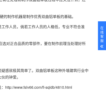
过硬的制作机器是制作优秀双曲铝单板的基础。
是工作人员，倘若工作人员的人格低，专业不符合准
在
线
客
服
应选对正合品质的零部件，要在制作前理当处理好所
类疑惑就极其简单了。双曲铝单板这种外墙建筑行业中
大伙的钟爱。
//www.fslv66.com/fl-sqldb/4810.html