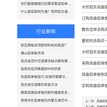
你们能根据我们的需求寄送铝单板样品吗？
大旺铝乐双曲
什么是铝型材方通？型材铝方通都有哪些优秀的特点？
订购双曲铝单
教你怎样去购
行业新闻
要如何去购买
铝瓦楞板房顶原材料如何挑选?
大旺铝乐双曲
佛山铝单板市场
铝合金百叶空调罩优缺点都有哪些？
采购双曲铝单
铝条扣在同等建材中的优势
双曲铝单板制
存放铝单板技巧,存放时需要注意哪些方面呢?
铝合金空调罩的安装方法
定制双曲铝单
蜂窝双曲铝单板的制作难度有多复杂？
使用冲孔铝单板的内蒙古演艺中心工程
上一页：
双曲铝
下一页：
双曲铝