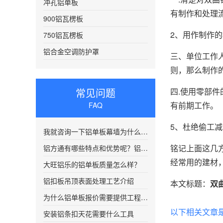
冲孔铝单板
有制作和处理
900铝瓦楞板
2、用作制作
750铝瓦楞板
铝合金空调防护罩
三、单位工作
则，那么制作
常见问题
四.使用零部
有前期工作。
FAQ
5、杜绝偷工
我就咨询一下铝单板幕墙为什么要电话
铭记上面这几
铝方通有哪些特点和优势呢？铝方通吊顶有什么特点该如何选择呢？
经常用的建材
大旺铝乐的铝单板质量怎么样？
铝扣板吊顶表面处理工艺介绍
本文标题：
双
为什么铝单板报价需要提供工程图纸？
以下相关文章
安装铝条扣天花需要什么工具