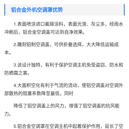
铝合金外机空调罩优势
1.表面喷涂进口氟碳涂料，表面光滑、灰尘多，经雨水
冲刷后，铝合金空调盖可达到自净效果。
2.雕刻铝制空调盖，可供折叠选择，大大降低运输成
本。
3.该设计独特，有利于保护空调主机免受盗窃、防水和
防晒霜之害。
4.大面积空化有利于气流的流动，使铝空调盖对空调外
部散热的阻塞系数降至最低，同时
降低了铝空调盖上的风力，增强了铝空调盖的抗风能
力。
5.
铝合金空调罩
在空调主机中起着保护作用，延长了空