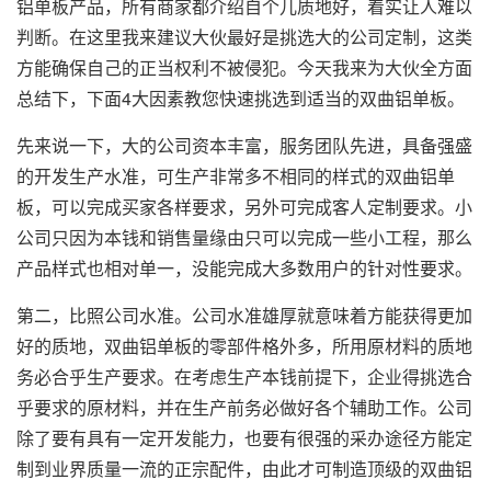
铝单板产品，所有商家都介绍自个儿质地好，着实让人难以
判断。在这里我来建议大伙最好是挑选大的公司定制，这类
方能确保自己的正当权利不被侵犯。今天我来为大伙全方面
总结下，下面4大因素教您快速挑选到适当的双曲铝单板。
先来说一下，大的公司资本丰富，服务团队先进，具备强盛
的开发生产水准，可生产非常多不相同的样式的双曲铝单
板，可以完成买家各样要求，另外可完成客人定制要求。小
公司只因为本钱和销售量缘由只可以完成一些小工程，那么
产品样式也相对单一，没能完成大多数用户的针对性要求。
第二，比照公司水准。公司水准雄厚就意味着方能获得更加
好的质地，
双曲铝单板
的零部件格外多，所用原材料的质地
务必合乎生产要求。在考虑生产本钱前提下，企业得挑选合
乎要求的原材料，并在生产前务必做好各个辅助工作。公司
除了要有具有一定开发能力，也要有很强的采办途径方能定
制到业界质量一流的正宗配件，由此才可制造顶级的双曲铝