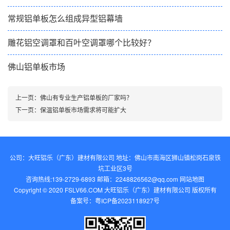
常规铝单板怎么组成异型铝幕墙
雕花铝空调罩和百叶空调罩哪个比较好？
佛山铝单板市场
上一页：
佛山有专业生产铝单板的厂家吗？
下一页：
保温铝单板市场需求将可能扩大
公司：大旺铝乐（广东）建材有限公司 地址：佛山市南海区狮山镇松岗石泉铁
坑工业区3号
咨询热线:139-2729-6893 邮箱：2248826562@qq.com‬
网站地图
Copyright © 2020 FSLV66.COM 大旺铝乐（广东）建材有限公司 版权所有
备案号：
粤ICP备2023118927号